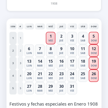
1908
SEM
#
LUN
MAR
MIÉ
JUE
VIE
SÁB
DOM
1
2
3
4
5
1
1
MIE
JUE
VIE
SAB
DOM
6
7
8
9
10
11
12
2
2
LUN
MAR
MIE
JUE
VIE
SAB
DOM
13
14
15
16
17
18
19
3
3
LUN
MAR
MIE
JUE
VIE
SAB
DOM
20
21
22
23
24
25
26
4
4
LUN
MAR
MIE
JUE
VIE
SAB
DOM
27
28
29
30
31
5
5
LUN
MAR
MIE
JUE
VIE
Festivos y fechas especiales en Enero 1908