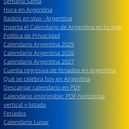
Semana Santa
Hora en Argentina
Radios en vivo · Argentina
Inserta el Calendario de Argentina en tu web
Política de Privacidad
Calendario Argentina 2025
Calendario Argentina 2026
Calendario Argentina 2027
Cuenta regresiva de feriados en Argentina
Qué se celebra hoy en Argentina
Descargar calendario en PDF
Calendario imprimible: PDF horizontal,
vertical y listado
Feriados
Calendario Lunar