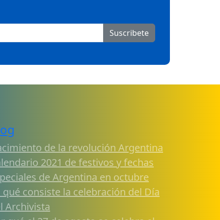
Suscribete
log
cimiento de la revolución Argentina
lendario 2021 de festivos y fechas
peciales de Argentina en octubre
 qué consiste la celebración del Día
l Archivista