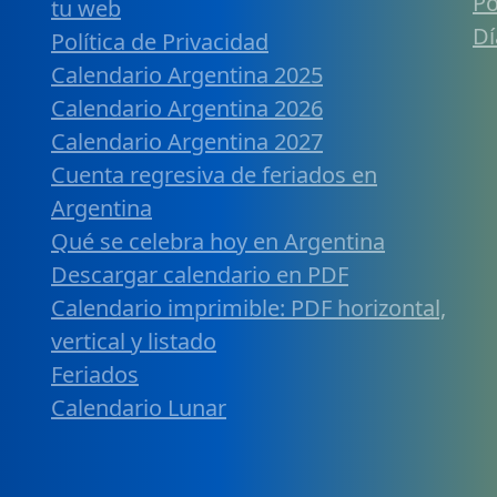
Po
tu web
Dí
Política de Privacidad
Calendario Argentina 2025
Calendario Argentina 2026
Calendario Argentina 2027
Cuenta regresiva de feriados en
Argentina
Qué se celebra hoy en Argentina
Descargar calendario en PDF
Calendario imprimible: PDF horizontal,
vertical y listado
Feriados
Calendario Lunar