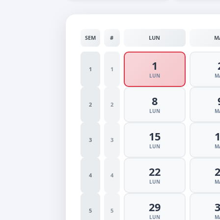
SEM
#
LUN
M
1
1
1
LUN
M
8
2
2
LUN
M
15
3
3
LUN
M
22
4
4
LUN
M
29
5
5
LUN
M