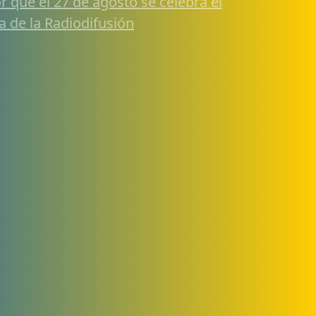
r qué el 27 de agosto se celebra el
a de la Radiodifusión