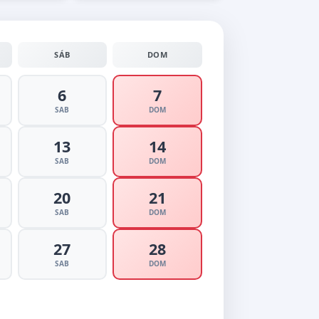
SÁB
DOM
6
7
SAB
DOM
13
14
SAB
DOM
20
21
SAB
DOM
27
28
SAB
DOM