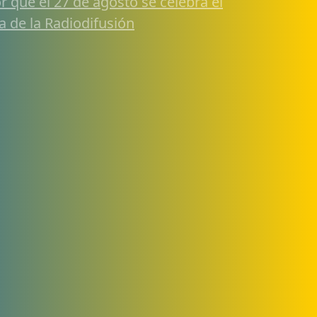
r qué el 27 de agosto se celebra el
a de la Radiodifusión