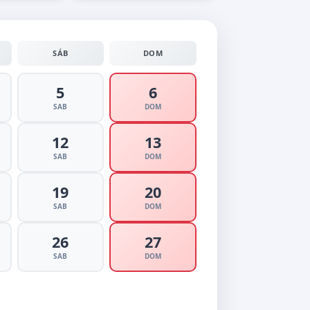
SÁB
DOM
5
6
SAB
DOM
12
13
SAB
DOM
19
20
SAB
DOM
26
27
SAB
DOM