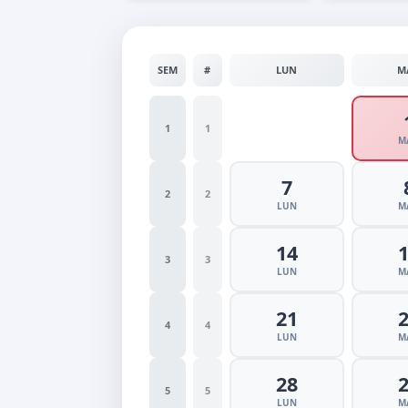
SEM
#
LUN
M
1
1
M
7
2
2
LUN
M
14
3
3
LUN
M
21
4
4
LUN
M
28
5
5
LUN
M