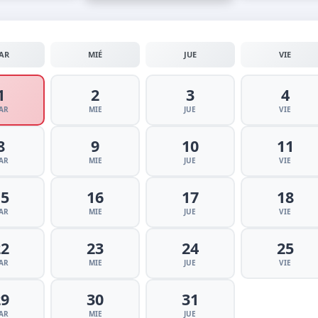
AR
MIÉ
JUE
VIE
1
2
3
4
AR
MIE
JUE
VIE
8
9
10
11
AR
MIE
JUE
VIE
15
16
17
18
AR
MIE
JUE
VIE
22
23
24
25
AR
MIE
JUE
VIE
29
30
31
AR
MIE
JUE