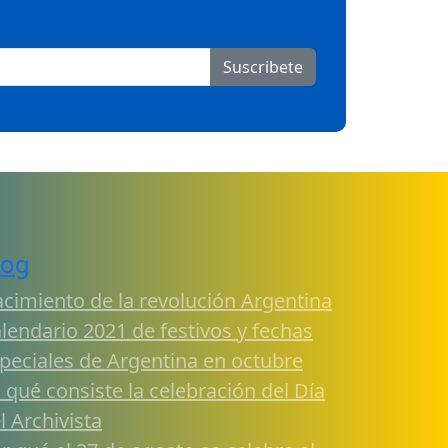
Suscribete
log
cimiento de la revolución Argentina
lendario 2021 de festivos y fechas
peciales de Argentina en octubre
 qué consiste la celebración del Día
l Archivista