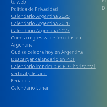
Po
tu web
Dí
Política de Privacidad
Calendario Argentina 2025
Calendario Argentina 2026
Calendario Argentina 2027
Cuenta regresiva de feriados en
Argentina
Qué se celebra hoy en Argentina
Descargar calendario en PDF
Calendario imprimible: PDF horizontal,
vertical y listado
Feriados
Calendario Lunar