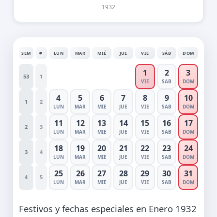
1932
SEM
#
LUN
MAR
MIÉ
JUE
VIE
SÁB
DOM
1
2
3
53
1
VIE
SAB
DOM
4
5
6
7
8
9
10
1
2
LUN
MAR
MIE
JUE
VIE
SAB
DOM
11
12
13
14
15
16
17
2
3
LUN
MAR
MIE
JUE
VIE
SAB
DOM
18
19
20
21
22
23
24
3
4
LUN
MAR
MIE
JUE
VIE
SAB
DOM
25
26
27
28
29
30
31
4
5
LUN
MAR
MIE
JUE
VIE
SAB
DOM
Festivos y fechas especiales en Enero 1932