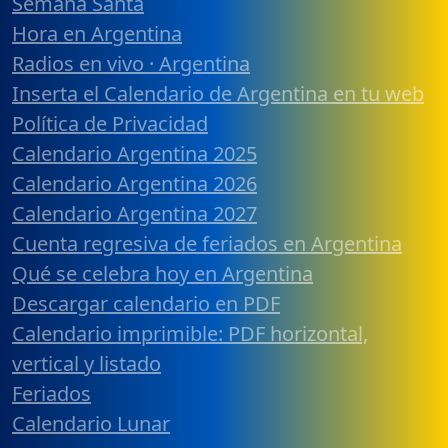
Semana Santa
Hora en Argentina
Radios en vivo · Argentina
Inserta el Calendario de Argentina en tu web
Política de Privacidad
Calendario Argentina 2025
Calendario Argentina 2026
Calendario Argentina 2027
Cuenta regresiva de feriados en Argentina
Qué se celebra hoy en Argentina
Descargar calendario en PDF
Calendario imprimible: PDF horizontal,
vertical y listado
Feriados
Calendario Lunar