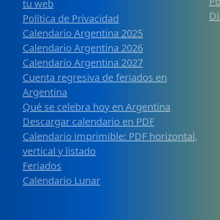
Po
tu web
Dí
Política de Privacidad
Calendario Argentina 2025
Calendario Argentina 2026
Calendario Argentina 2027
Cuenta regresiva de feriados en
Argentina
Qué se celebra hoy en Argentina
Descargar calendario en PDF
Calendario imprimible: PDF horizontal,
vertical y listado
Feriados
Calendario Lunar