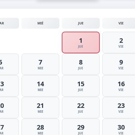
AR
MIÉ
JUE
VIE
1
2
JUE
VIE
6
7
8
9
AR
MIE
JUE
VIE
13
14
15
16
AR
MIE
JUE
VIE
20
21
22
23
AR
MIE
JUE
VIE
27
28
29
30
AR
MIE
JUE
VIE