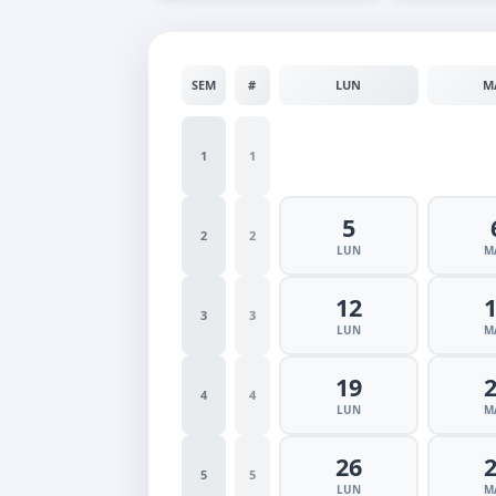
SEM
#
LUN
M
1
1
5
2
2
LUN
M
12
3
3
LUN
M
19
4
4
LUN
M
26
5
5
LUN
M