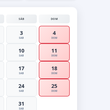
SÁB
DOM
3
4
SAB
DOM
10
11
SAB
DOM
17
18
SAB
DOM
24
25
SAB
DOM
31
SAB