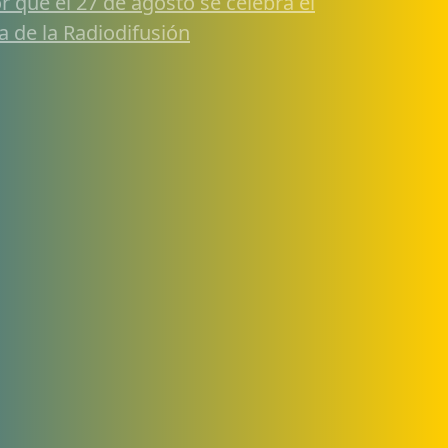
r qué el 27 de agosto se celebra el
a de la Radiodifusión