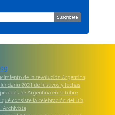
Suscribete
log
cimiento de la revolución Argentina
lendario 2021 de festivos y fechas
peciales de Argentina en octubre
 qué consiste la celebración del Día
l Archivista