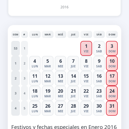
2016
SEM
#
LUN
MAR
MIÉ
JUE
VIE
SÁB
DOM
1
2
3
53
1
VIE
SAB
DOM
4
5
6
7
8
9
10
1
2
LUN
MAR
MIE
JUE
VIE
SAB
DOM
11
12
13
14
15
16
17
2
3
LUN
MAR
MIE
JUE
VIE
SAB
DOM
18
19
20
21
22
23
24
3
4
LUN
MAR
MIE
JUE
VIE
SAB
DOM
25
26
27
28
29
30
31
4
5
LUN
MAR
MIE
JUE
VIE
SAB
DOM
Festivos y fechas especiales en Enero 2016