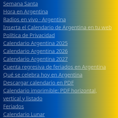
Semana Santa
Hora en Argentina
Radios en vivo · Argentina
Inserta el Calendario de Argentina en tu web
Política de Privacidad
Calendario Argentina 2025
Calendario Argentina 2026
Calendario Argentina 2027
Cuenta regresiva de feriados en Argentina
Qué se celebra hoy en Argentina
Descargar calendario en PDF
Calendario imprimible: PDF horizontal,
vertical y listado
Feriados
Calendario Lunar