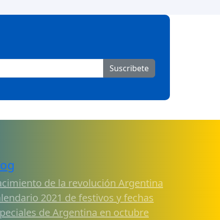
Suscribete
log
cimiento de la revolución Argentina
lendario 2021 de festivos y fechas
peciales de Argentina en octubre