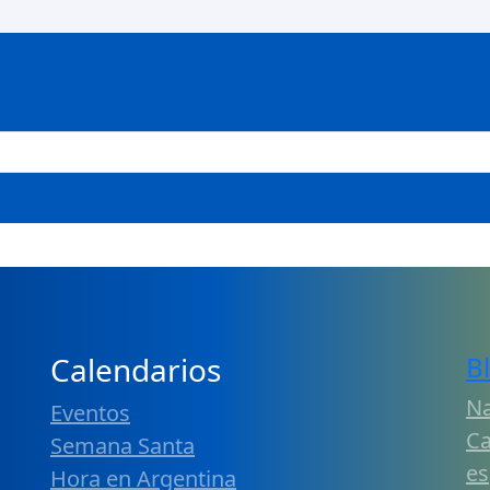
Calendarios
B
Na
Eventos
Ca
Semana Santa
es
Hora en Argentina