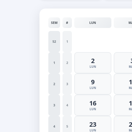
SEM
#
LUN
M
52
1
2
1
2
LUN
M
9
2
3
LUN
M
16
3
4
LUN
M
23
4
5
LUN
M