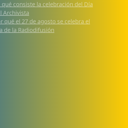
 qué consiste la celebración del Día
l Archivista
r qué el 27 de agosto se celebra el
a de la Radiodifusión