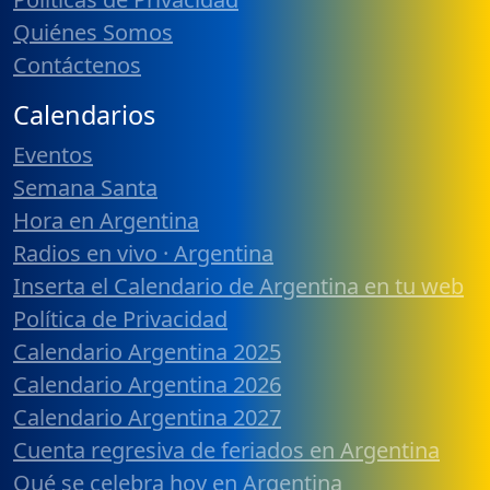
Quiénes Somos
Contáctenos
Calendarios
Eventos
Semana Santa
Hora en Argentina
Radios en vivo · Argentina
Inserta el Calendario de Argentina en tu web
Política de Privacidad
Calendario Argentina 2025
Calendario Argentina 2026
Calendario Argentina 2027
Cuenta regresiva de feriados en Argentina
Qué se celebra hoy en Argentina