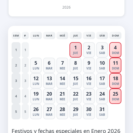
2026
SEM
#
LUN
MAR
MIÉ
JUE
VIE
SÁB
DOM
1
2
3
4
1
1
JUE
VIE
SAB
DOM
5
6
7
8
9
10
11
2
2
LUN
MAR
MIE
JUE
VIE
SAB
DOM
12
13
14
15
16
17
18
3
3
LUN
MAR
MIE
JUE
VIE
SAB
DOM
19
20
21
22
23
24
25
4
4
LUN
MAR
MIE
JUE
VIE
SAB
DOM
26
27
28
29
30
31
5
5
LUN
MAR
MIE
JUE
VIE
SAB
Festivos y fechas especiales en Enero 2026