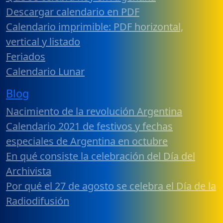
Descargar calendario en PDF
Calendario imprimible: PDF horizontal,
vertical y listado
Feriados
Calendario Lunar
Blog
Nacimiento de la revolución Argentina
Calendario 2021 de festivos y fechas
especiales de Argentina en octubre
En qué consiste la celebración del Día del
Archivista
Por qué el 27 de agosto se celebra el Día de la
Radiodifusión