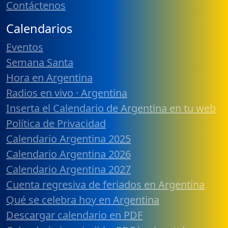
Contáctenos
Calendarios
Eventos
Semana Santa
Hora en Argentina
Radios en vivo · Argentina
Inserta el Calendario de Argentina en tu web
Política de Privacidad
Calendario Argentina 2025
Calendario Argentina 2026
Calendario Argentina 2027
Cuenta regresiva de feriados en Argentina
Qué se celebra hoy en Argentina
Descargar calendario en PDF