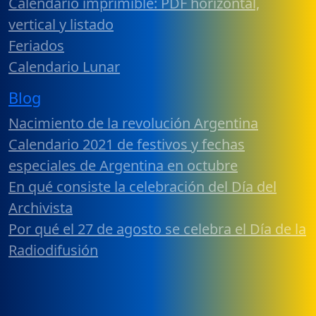
Calendario imprimible: PDF horizontal,
vertical y listado
Feriados
Calendario Lunar
Blog
Nacimiento de la revolución Argentina
Calendario 2021 de festivos y fechas
especiales de Argentina en octubre
En qué consiste la celebración del Día del
Archivista
Por qué el 27 de agosto se celebra el Día de la
Radiodifusión