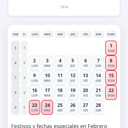
1914
SEM
#
LUN
MAR
MIÉ
JUE
VIE
SÁB
DOM
1
5
1
DOM
2
3
4
5
6
7
8
6
2
LUN
MAR
MIE
JUE
VIE
SAB
DOM
9
10
11
12
13
14
15
7
3
LUN
MAR
MIE
JUE
VIE
SAB
DOM
16
17
18
19
20
21
22
8
4
LUN
MAR
MIE
JUE
VIE
SAB
DOM
23
24
25
26
27
28
9
5
LUN
MAR
MIE
JUE
VIE
SAB
Festivos y fechas especiales en Febrero