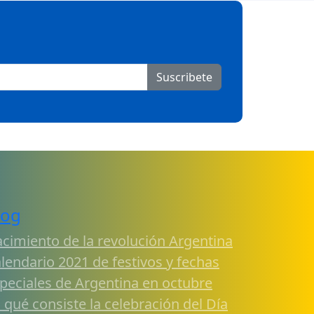
Suscribete
log
cimiento de la revolución Argentina
lendario 2021 de festivos y fechas
peciales de Argentina en octubre
 qué consiste la celebración del Día