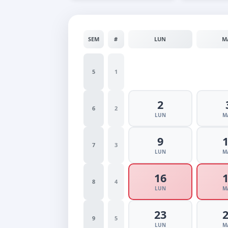
SEM
#
LUN
M
5
1
2
6
2
LUN
M
9
7
3
LUN
M
16
8
4
LUN
M
23
9
5
LUN
M