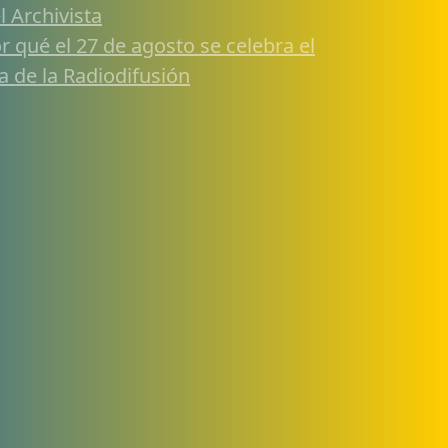
l Archivista
r qué el 27 de agosto se celebra el
a de la Radiodifusión