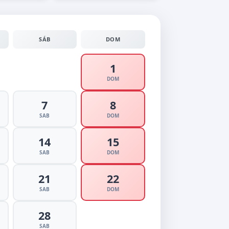
SÁB
DOM
1
DOM
7
8
SAB
DOM
14
15
SAB
DOM
21
22
SAB
DOM
28
SAB