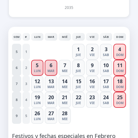
2035
SEM
#
LUN
MAR
MIÉ
JUE
VIE
SÁB
DOM
1
2
3
4
5
1
JUE
VIE
SAB
DOM
5
6
7
8
9
10
11
6
2
LUN
MAR
MIE
JUE
VIE
SAB
DOM
12
13
14
15
16
17
18
7
3
LUN
MAR
MIE
JUE
VIE
SAB
DOM
19
20
21
22
23
24
25
8
4
LUN
MAR
MIE
JUE
VIE
SAB
DOM
26
27
28
9
5
LUN
MAR
MIE
Festivos y fechas especiales en Febrero