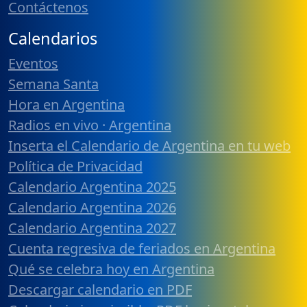
Contáctenos
Calendarios
Eventos
Semana Santa
Hora en Argentina
Radios en vivo · Argentina
Inserta el Calendario de Argentina en tu web
Política de Privacidad
Calendario Argentina 2025
Calendario Argentina 2026
Calendario Argentina 2027
Cuenta regresiva de feriados en Argentina
Qué se celebra hoy en Argentina
Descargar calendario en PDF