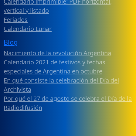
Calendario imprimible: PDF horizontal,
vertical y listado
Feriados
Calendario Lunar
Blog
Nacimiento de la revolución Argentina
Calendario 2021 de festivos y fechas
especiales de Argentina en octubre
En qué consiste la celebración del Día del
Archivista
Por qué el 27 de agosto se celebra el Día de la
Radiodifusión