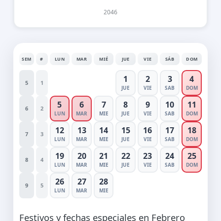
2046
SEM
#
LUN
MAR
MIÉ
JUE
VIE
SÁB
DOM
1
2
3
4
5
1
JUE
VIE
SAB
DOM
5
6
7
8
9
10
11
6
2
LUN
MAR
MIE
JUE
VIE
SAB
DOM
12
13
14
15
16
17
18
7
3
LUN
MAR
MIE
JUE
VIE
SAB
DOM
19
20
21
22
23
24
25
8
4
LUN
MAR
MIE
JUE
VIE
SAB
DOM
26
27
28
9
5
LUN
MAR
MIE
Festivos y fechas especiales en Febrero