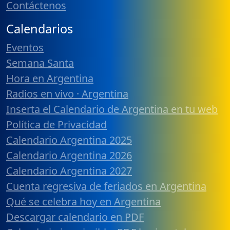
Contáctenos
Calendarios
Eventos
Semana Santa
Hora en Argentina
Radios en vivo · Argentina
Inserta el Calendario de Argentina en tu web
Política de Privacidad
Calendario Argentina 2025
Calendario Argentina 2026
Calendario Argentina 2027
Cuenta regresiva de feriados en Argentina
Qué se celebra hoy en Argentina
Descargar calendario en PDF