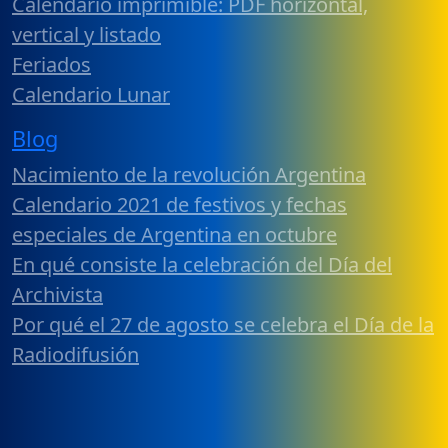
Calendario imprimible: PDF horizontal,
vertical y listado
Feriados
Calendario Lunar
Blog
Nacimiento de la revolución Argentina
Calendario 2021 de festivos y fechas
especiales de Argentina en octubre
En qué consiste la celebración del Día del
Archivista
Por qué el 27 de agosto se celebra el Día de la
Radiodifusión