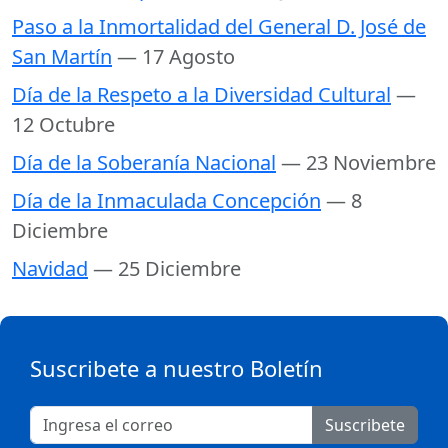
Paso a la Inmortalidad del General D. José de
San Martín
— 17 Agosto
Día de la Respeto a la Diversidad Cultural
—
12 Octubre
Día de la Soberanía Nacional
— 23 Noviembre
Día de la Inmaculada Concepción
— 8
Diciembre
Navidad
— 25 Diciembre
Suscribete a nuestro Boletín
Suscribete