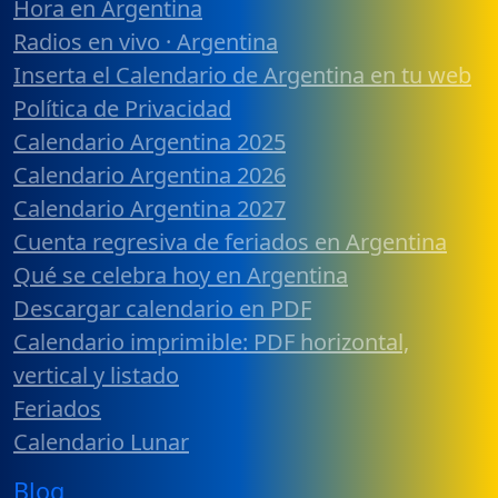
Hora en Argentina
Radios en vivo · Argentina
Inserta el Calendario de Argentina en tu web
Política de Privacidad
Calendario Argentina 2025
Calendario Argentina 2026
Calendario Argentina 2027
Cuenta regresiva de feriados en Argentina
Qué se celebra hoy en Argentina
Descargar calendario en PDF
Calendario imprimible: PDF horizontal,
vertical y listado
Feriados
Calendario Lunar
Blog