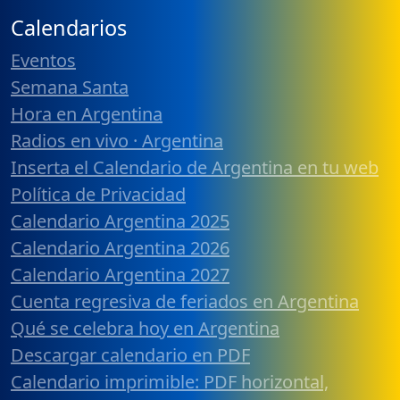
Calendarios
Eventos
Semana Santa
Hora en Argentina
Radios en vivo · Argentina
Inserta el Calendario de Argentina en tu web
Política de Privacidad
Calendario Argentina 2025
Calendario Argentina 2026
Calendario Argentina 2027
Cuenta regresiva de feriados en Argentina
Qué se celebra hoy en Argentina
Descargar calendario en PDF
Calendario imprimible: PDF horizontal,