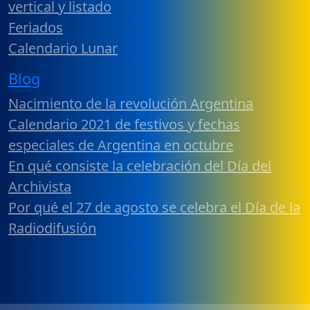
vertical y listado
Feriados
Calendario Lunar
Blog
Nacimiento de la revolución Argentina
Calendario 2021 de festivos y fechas
especiales de Argentina en octubre
En qué consiste la celebración del Día del
Archivista
Por qué el 27 de agosto se celebra el Día de la
Radiodifusión