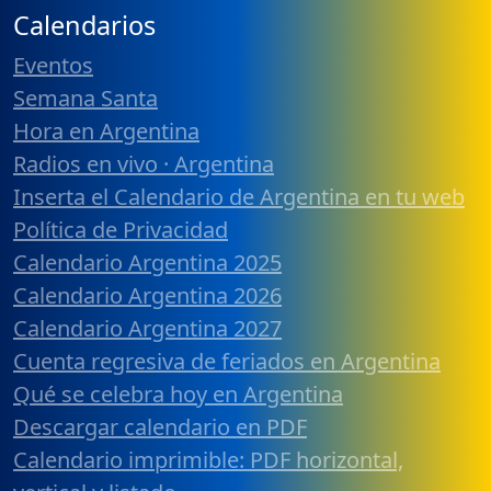
Calendarios
Eventos
Semana Santa
Hora en Argentina
Radios en vivo · Argentina
Inserta el Calendario de Argentina en tu web
Política de Privacidad
Calendario Argentina 2025
Calendario Argentina 2026
Calendario Argentina 2027
Cuenta regresiva de feriados en Argentina
Qué se celebra hoy en Argentina
Descargar calendario en PDF
Calendario imprimible: PDF horizontal,