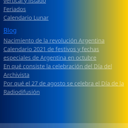
vertical y listado
Feriados
Calendario Lunar
Blog
Nacimiento de la revolución Argentina
Calendario 2021 de festivos y fechas
especiales de Argentina en octubre
En qué consiste la celebración del Día del
Archivista
Por qué el 27 de agosto se celebra el Día de la
Radiodifusión