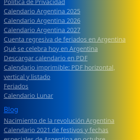
Política de Privacidad
Calendario Argentina 2025
Calendario Argentina 2026
Calendario Argentina 2027
Cuenta regresiva de feriados en Argentina
Qué se celebra hoy en Argentina
Descargar calendario en PDF
Calendario imprimible: PDF horizontal,
vertical y listado
Feriados
Calendario Lunar
Blog
Nacimiento de la revolución Argentina
Calendario 2021 de festivos y fechas
especiales de Argentina en octubre