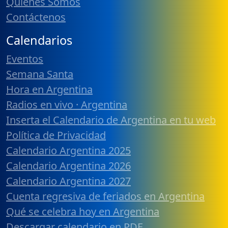
Quiénes Somos
Contáctenos
Calendarios
Eventos
Semana Santa
Hora en Argentina
Radios en vivo · Argentina
Inserta el Calendario de Argentina en tu web
Política de Privacidad
Calendario Argentina 2025
Calendario Argentina 2026
Calendario Argentina 2027
Cuenta regresiva de feriados en Argentina
Qué se celebra hoy en Argentina
Descargar calendario en PDF