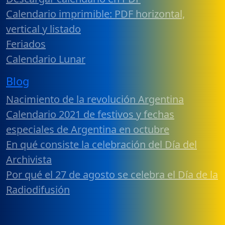
Calendario imprimible: PDF horizontal,
vertical y listado
Feriados
Calendario Lunar
Blog
Nacimiento de la revolución Argentina
Calendario 2021 de festivos y fechas
especiales de Argentina en octubre
En qué consiste la celebración del Día del
Archivista
Por qué el 27 de agosto se celebra el Día de la
Radiodifusión