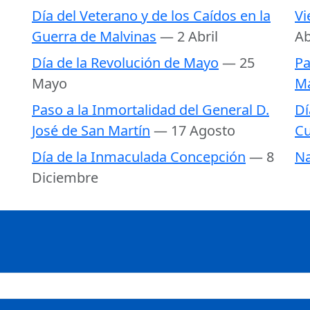
Día del Veterano y de los Caídos en la
Vi
Guerra de Malvinas
— 2 Abril
Ab
Día de la Revolución de Mayo
— 25
Pa
Mayo
Ma
Paso a la Inmortalidad del General D.
Dí
José de San Martín
— 17 Agosto
Cu
Día de la Inmaculada Concepción
— 8
Na
Diciembre