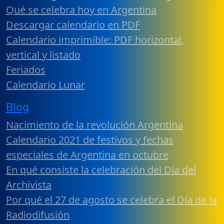
Qué se celebra hoy en Argentina
Descargar calendario en PDF
Calendario imprimible: PDF horizontal,
vertical y listado
Feriados
Calendario Lunar
Blog
Nacimiento de la revolución Argentina
Calendario 2021 de festivos y fechas
especiales de Argentina en octubre
En qué consiste la celebración del Día del
Archivista
Por qué el 27 de agosto se celebra el Día de la
Radiodifusión