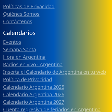
Políticas de Privacidad
Quiénes Somos
Contáctenos
Calendarios
Eventos
Semana Santa
Hora en Argentina
Radios en vivo · Argentina
Inserta el Calendario de Argentina en tu web
Política de Privacidad
Calendario Argentina 2025
Calendario Argentina 2026
Calendario Argentina 2027
Cuenta regresiva de feriados en Argentina