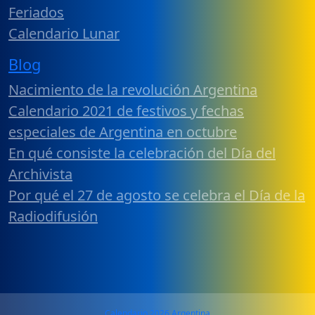
Feriados
Calendario Lunar
Blog
Nacimiento de la revolución Argentina
Calendario 2021 de festivos y fechas
especiales de Argentina en octubre
En qué consiste la celebración del Día del
Archivista
Por qué el 27 de agosto se celebra el Día de la
Radiodifusión
Calendario 2026 Argentina