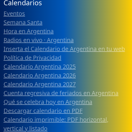
Calendarios
Eventos
Semana Santa
Hora en Argentina
Radios en vivo · Argentina
Inserta el Calendario de Argentina en tu web
Política de Privacidad
Calendario Argentina 2025
Calendario Argentina 2026
Calendario Argentina 2027
Cuenta regresiva de feriados en Argentina
Qué se celebra hoy en Argentina
Descargar calendario en PDF
Calendario imprimible: PDF horizontal,
vertical y listado