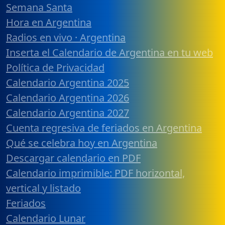
Semana Santa
Hora en Argentina
Radios en vivo · Argentina
Inserta el Calendario de Argentina en tu web
Política de Privacidad
Calendario Argentina 2025
Calendario Argentina 2026
Calendario Argentina 2027
Cuenta regresiva de feriados en Argentina
Qué se celebra hoy en Argentina
Descargar calendario en PDF
Calendario imprimible: PDF horizontal,
vertical y listado
Feriados
Calendario Lunar