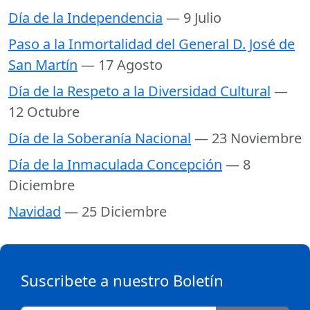
Día de la Independencia
— 9 Julio
Paso a la Inmortalidad del General D. José de
San Martín
— 17 Agosto
Día de la Respeto a la Diversidad Cultural
—
12 Octubre
Día de la Soberanía Nacional
— 23 Noviembre
Día de la Inmaculada Concepción
— 8
Diciembre
Navidad
— 25 Diciembre
Suscribete a nuestro Boletín