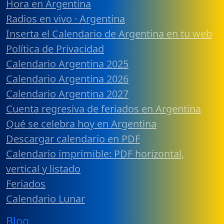
Hora en Argentina
Radios en vivo · Argentina
Inserta el Calendario de Argentina en tu web
Política de Privacidad
Calendario Argentina 2025
Calendario Argentina 2026
Calendario Argentina 2027
Cuenta regresiva de feriados en Argentina
Qué se celebra hoy en Argentina
Descargar calendario en PDF
Calendario imprimible: PDF horizontal,
vertical y listado
Feriados
Calendario Lunar
Blog