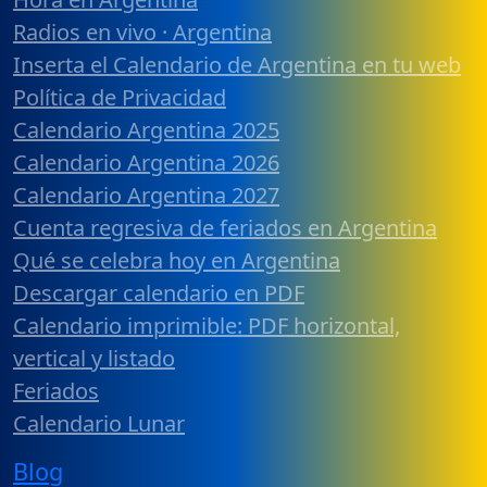
Radios en vivo · Argentina
Inserta el Calendario de Argentina en tu web
Política de Privacidad
Calendario Argentina 2025
Calendario Argentina 2026
Calendario Argentina 2027
Cuenta regresiva de feriados en Argentina
Qué se celebra hoy en Argentina
Descargar calendario en PDF
Calendario imprimible: PDF horizontal,
vertical y listado
Feriados
Calendario Lunar
Blog