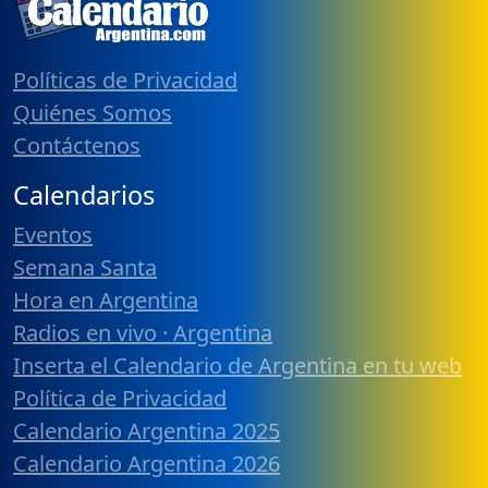
Políticas de Privacidad
Quiénes Somos
Contáctenos
Calendarios
Eventos
Semana Santa
Hora en Argentina
Radios en vivo · Argentina
Inserta el Calendario de Argentina en tu web
Política de Privacidad
Calendario Argentina 2025
Calendario Argentina 2026