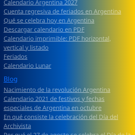
Calendario Argentina 2027
Cuenta regresiva de feriados en Argentina
Qué se celebra hoy en Argentina
Descargar calendario en PDF
Calendario imprimible: PDF horizontal,
vertical y listado
Feriados
Calendario Lunar
Blog
Nacimiento de la revolución Argentina
Calendario 2021 de festivos y fechas
especiales de Argentina en octubre
En qué consiste la celebración del Día del
Archivista
Por qué el 27 de agosto se celebra el Día de la