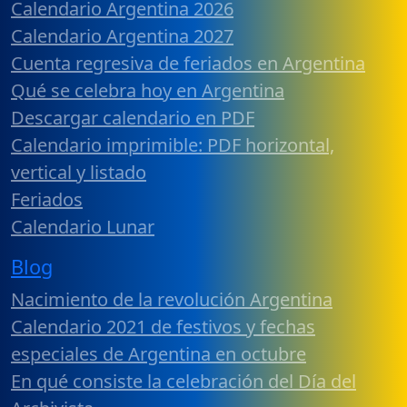
Calendario Argentina 2026
Calendario Argentina 2027
Cuenta regresiva de feriados en Argentina
Qué se celebra hoy en Argentina
Descargar calendario en PDF
Calendario imprimible: PDF horizontal,
vertical y listado
Feriados
Calendario Lunar
Blog
Nacimiento de la revolución Argentina
Calendario 2021 de festivos y fechas
especiales de Argentina en octubre
En qué consiste la celebración del Día del