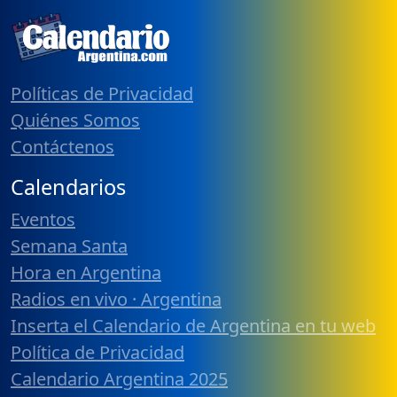
Políticas de Privacidad
Quiénes Somos
Contáctenos
Calendarios
Eventos
Semana Santa
Hora en Argentina
Radios en vivo · Argentina
Inserta el Calendario de Argentina en tu web
Política de Privacidad
Calendario Argentina 2025