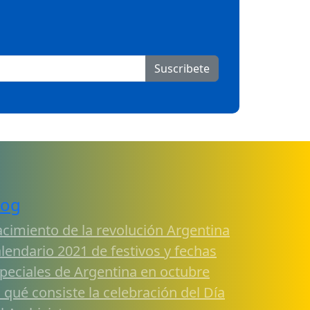
Suscribete
log
cimiento de la revolución Argentina
lendario 2021 de festivos y fechas
peciales de Argentina en octubre
 qué consiste la celebración del Día