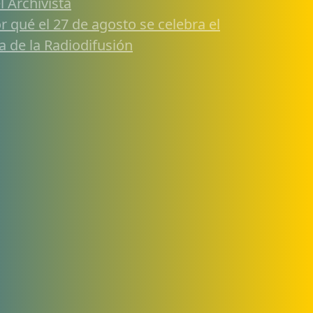
l Archivista
r qué el 27 de agosto se celebra el
a de la Radiodifusión