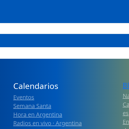
Calendarios
B
Na
Eventos
Ca
Semana Santa
es
Hora en Argentina
En
Radios en vivo · Argentina