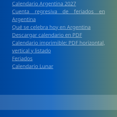
Calendario Argentina 2027
Cuenta regresiva de feriados en
Argentina
Qué se celebra hoy en Argentina
Descargar calendario en PDF
Calendario imprimible: PDF horizontal,
vertical y listado
Feriados
Calendario Lunar