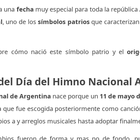
ra una
fecha
muy especial para toda la república
l
, uno de los
símbolos patrios
que caracterizan
bre cómo nació este símbolo patrio y el
ori
 del Día del Himno Nacional 
nal de Argentina
nace porque un
11 de mayo d
tra que fue escogida posteriormente como canción
bios a y arreglos musicales hasta adoptar finalm
mbios fueron de forma y mas no de fondo, p