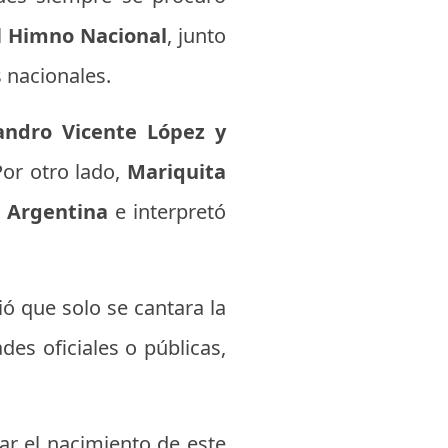
l
Himno Nacional
, junto
 nacionales.
andro Vicente López y
or otro lado,
Mariquita
 Argentina
e interpretó
ió que solo se cantara la
des oficiales o públicas,
ar el nacimiento de este