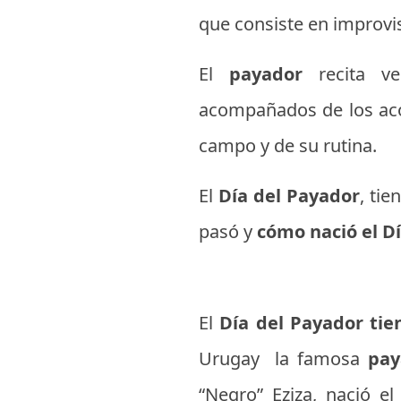
que consiste en improvi
El
payador
recita v
acompañados de los aco
campo y de su rutina.
El
Día del Payador
, ti
pasó y
cómo nació el D
El
Día del Payador tien
Urugay la famosa
pay
“Negro” Eziza, nació e