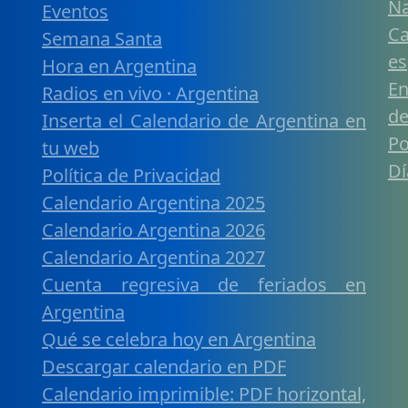
Na
Eventos
Ca
Semana Santa
es
Hora en Argentina
En
Radios en vivo · Argentina
de
Inserta el Calendario de Argentina en
Po
tu web
Dí
Política de Privacidad
Calendario Argentina 2025
Calendario Argentina 2026
Calendario Argentina 2027
Cuenta regresiva de feriados en
Argentina
Qué se celebra hoy en Argentina
Descargar calendario en PDF
Calendario imprimible: PDF horizontal,