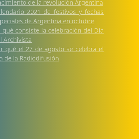
cimiento de la revolución Argentina
lendario 2021 de festivos y fechas
peciales de Argentina en octubre
 qué consiste la celebración del Día
l Archivista
r qué el 27 de agosto se celebra el
a de la Radiodifusión