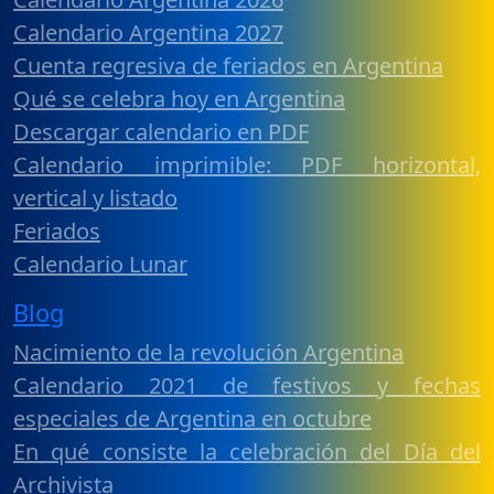
Calendario Argentina 2027
Cuenta regresiva de feriados en Argentina
Qué se celebra hoy en Argentina
Descargar calendario en PDF
Calendario imprimible: PDF horizontal,
vertical y listado
Feriados
Calendario Lunar
Blog
Nacimiento de la revolución Argentina
Calendario 2021 de festivos y fechas
especiales de Argentina en octubre
En qué consiste la celebración del Día del
Archivista