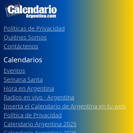
Políticas de Privacidad
Quiénes Somos
Contáctenos
Calendarios
Eventos
Semana Santa
Hora en Argentina
Radios en vivo · Argentina
Inserta el Calendario de Argentina en tu web
Política de Privacidad
Calendario Argentina 2025
Calendario Argentina 2026