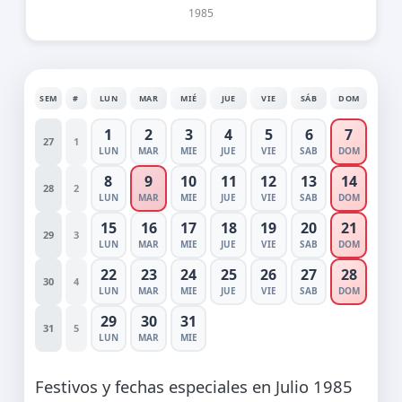
1985
SEM
#
LUN
MAR
MIÉ
JUE
VIE
SÁB
DOM
1
2
3
4
5
6
7
27
1
LUN
MAR
MIE
JUE
VIE
SAB
DOM
8
9
10
11
12
13
14
28
2
LUN
MAR
MIE
JUE
VIE
SAB
DOM
15
16
17
18
19
20
21
29
3
LUN
MAR
MIE
JUE
VIE
SAB
DOM
22
23
24
25
26
27
28
30
4
LUN
MAR
MIE
JUE
VIE
SAB
DOM
29
30
31
31
5
LUN
MAR
MIE
Festivos y fechas especiales en Julio 1985