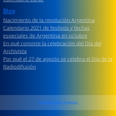
Blog
Nacimiento de la revolución Argentina
Calendario 2021 de festivos y fechas
especiales de Argentina en octubre
En qué consiste la celebración del Día del
Archivista
Por qué el 27 de agosto se celebra el Día de la
Radiodifusión
Calendario 2026 Argentina