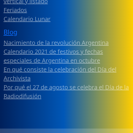
vertical y listado
Feriados
Calendario Lunar
Blog
Nacimiento de la revolución Argentina
Calendario 2021 de festivos y fechas
especiales de Argentina en octubre
En qué consiste la celebración del Día del
Archivista
Por qué el 27 de agosto se celebra el Día de la
Radiodifusión