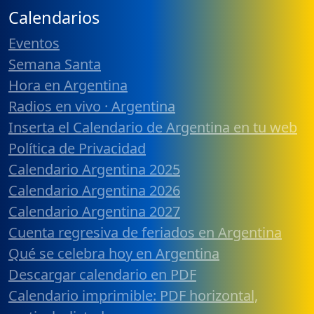
Calendarios
Eventos
Semana Santa
Hora en Argentina
Radios en vivo · Argentina
Inserta el Calendario de Argentina en tu web
Política de Privacidad
Calendario Argentina 2025
Calendario Argentina 2026
Calendario Argentina 2027
Cuenta regresiva de feriados en Argentina
Qué se celebra hoy en Argentina
Descargar calendario en PDF
Calendario imprimible: PDF horizontal,