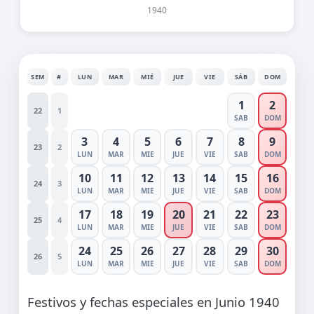
1940
SEM
#
LUN
MAR
MIÉ
JUE
VIE
SÁB
DOM
1
2
22
1
SAB
DOM
3
4
5
6
7
8
9
23
2
LUN
MAR
MIE
JUE
VIE
SAB
DOM
10
11
12
13
14
15
16
24
3
LUN
MAR
MIE
JUE
VIE
SAB
DOM
17
18
19
20
21
22
23
25
4
LUN
MAR
MIE
JUE
VIE
SAB
DOM
24
25
26
27
28
29
30
26
5
LUN
MAR
MIE
JUE
VIE
SAB
DOM
Festivos y fechas especiales en Junio 1940