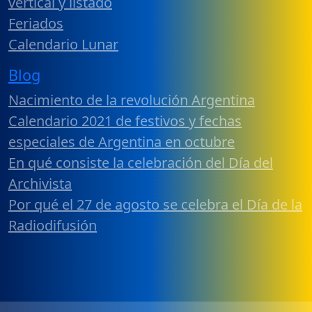
vertical y listado
Feriados
Calendario Lunar
Blog
Nacimiento de la revolución Argentina
Calendario 2021 de festivos y fechas
especiales de Argentina en octubre
En qué consiste la celebración del Día del
Archivista
Por qué el 27 de agosto se celebra el Día de la
Radiodifusión