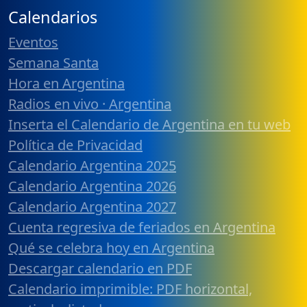
Calendarios
Eventos
Semana Santa
Hora en Argentina
Radios en vivo · Argentina
Inserta el Calendario de Argentina en tu web
Política de Privacidad
Calendario Argentina 2025
Calendario Argentina 2026
Calendario Argentina 2027
Cuenta regresiva de feriados en Argentina
Qué se celebra hoy en Argentina
Descargar calendario en PDF
Calendario imprimible: PDF horizontal,