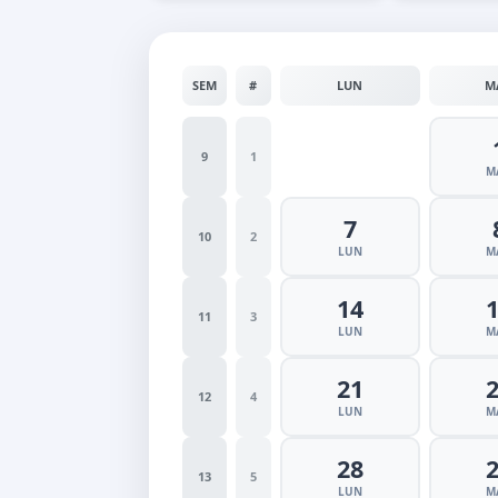
SEM
#
LUN
M
9
1
M
7
10
2
LUN
M
14
11
3
LUN
M
21
12
4
LUN
M
28
13
5
LUN
M