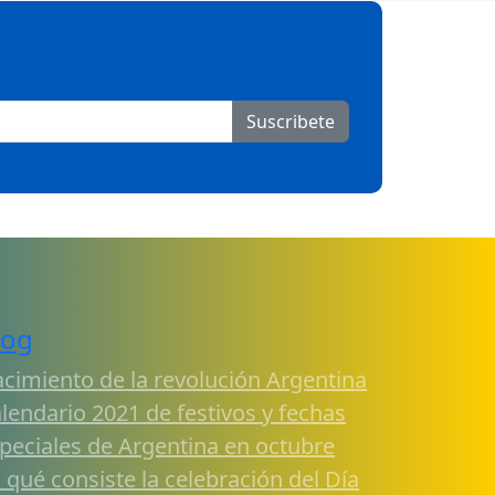
Suscribete
log
cimiento de la revolución Argentina
lendario 2021 de festivos y fechas
peciales de Argentina en octubre
 qué consiste la celebración del Día