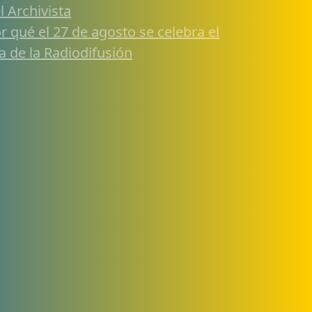
l Archivista
r qué el 27 de agosto se celebra el
a de la Radiodifusión