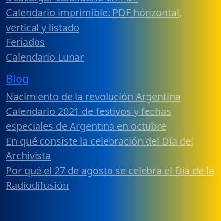
Calendario imprimible: PDF horizontal,
vertical y listado
Feriados
Calendario Lunar
Blog
Nacimiento de la revolución Argentina
Calendario 2021 de festivos y fechas
especiales de Argentina en octubre
En qué consiste la celebración del Día del
Archivista
Por qué el 27 de agosto se celebra el Día de la
Radiodifusión