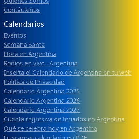
Quiénes Somos
Contáctenos
Calendarios
Eventos
Semana Santa
Hora en Argentina
Radios en vivo · Argentina
Inserta el Calendario de Argentina en tu web
Política de Privacidad
Calendario Argentina 2025
Calendario Argentina 2026
Calendario Argentina 2027
Cuenta regresiva de feriados en Argentina
Qué se celebra hoy en Argentina
Descargar calendario en PDF