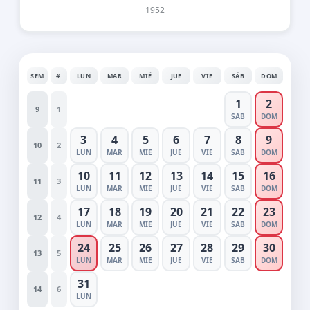
1952
SEM
#
LUN
MAR
MIÉ
JUE
VIE
SÁB
DOM
1
2
9
1
SAB
DOM
3
4
5
6
7
8
9
10
2
LUN
MAR
MIE
JUE
VIE
SAB
DOM
10
11
12
13
14
15
16
11
3
LUN
MAR
MIE
JUE
VIE
SAB
DOM
17
18
19
20
21
22
23
12
4
LUN
MAR
MIE
JUE
VIE
SAB
DOM
24
25
26
27
28
29
30
13
5
LUN
MAR
MIE
JUE
VIE
SAB
DOM
31
14
6
LUN