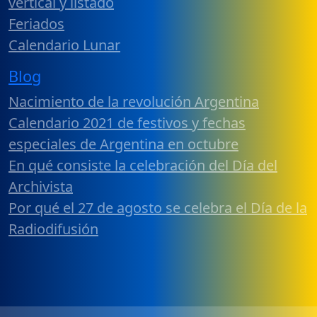
vertical y listado
Feriados
Calendario Lunar
Blog
Nacimiento de la revolución Argentina
Calendario 2021 de festivos y fechas
especiales de Argentina en octubre
En qué consiste la celebración del Día del
Archivista
Por qué el 27 de agosto se celebra el Día de la
Radiodifusión