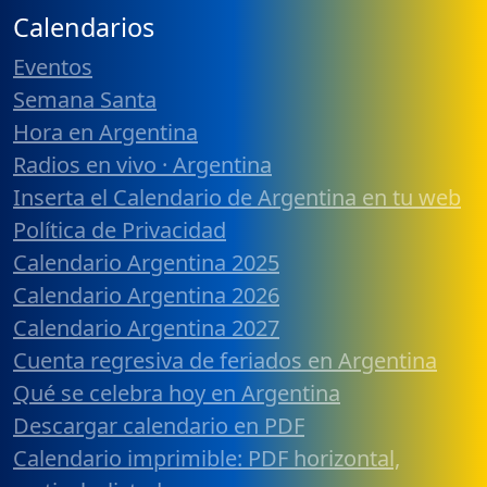
Calendarios
Eventos
Semana Santa
Hora en Argentina
Radios en vivo · Argentina
Inserta el Calendario de Argentina en tu web
Política de Privacidad
Calendario Argentina 2025
Calendario Argentina 2026
Calendario Argentina 2027
Cuenta regresiva de feriados en Argentina
Qué se celebra hoy en Argentina
Descargar calendario en PDF
Calendario imprimible: PDF horizontal,