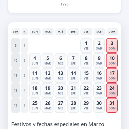
1996
SEM
#
LUN
MAR
MIÉ
JUE
VIE
SÁB
DOM
1
2
3
9
1
VIE
SAB
DOM
4
5
6
7
8
9
10
10
2
LUN
MAR
MIE
JUE
VIE
SAB
DOM
11
12
13
14
15
16
17
11
3
LUN
MAR
MIE
JUE
VIE
SAB
DOM
18
19
20
21
22
23
24
12
4
LUN
MAR
MIE
JUE
VIE
SAB
DOM
25
26
27
28
29
30
31
13
5
LUN
MAR
MIE
JUE
VIE
SAB
DOM
Festivos y fechas especiales en Marzo