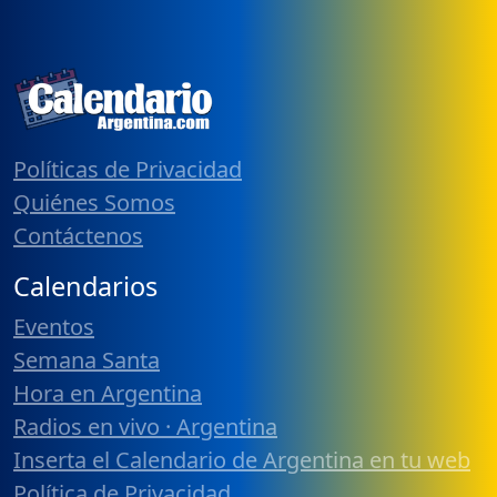
Políticas de Privacidad
Quiénes Somos
Contáctenos
Calendarios
Eventos
Semana Santa
Hora en Argentina
Radios en vivo · Argentina
Inserta el Calendario de Argentina en tu web
Política de Privacidad