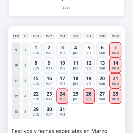
2027
SEM
#
LUN
MAR
MIÉ
JUE
VIE
SÁB
DOM
1
2
3
4
5
6
7
9
1
LUN
MAR
MIE
JUE
VIE
SAB
DOM
8
9
10
11
12
13
14
10
2
LUN
MAR
MIE
JUE
VIE
SAB
DOM
15
16
17
18
19
20
21
11
3
LUN
MAR
MIE
JUE
VIE
SAB
DOM
22
23
24
25
26
27
28
12
4
LUN
MAR
MIE
JUE
VIE
SAB
DOM
29
30
31
13
5
LUN
MAR
MIE
Festivos y fechas especiales en Marzo