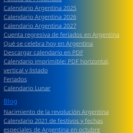
Calendario Argentina 2025
Calendario Argentina 2026
Calendario Argentina 2027
Cuenta regresiva de feriados en Argentina
Qué se celebra hoy en Argentina
Descargar calendario en PDF
Calendario imprimible: PDF horizontal,
vertical y listado
Feriados
Calendario Lunar
Blog
Nacimiento de la revolución Argentina
Calendario 2021 de festivos y fechas
especiales de Argentina en octubre