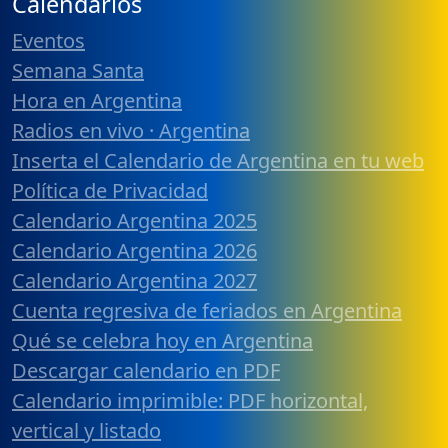
Calendarios
Eventos
Semana Santa
Hora en Argentina
Radios en vivo · Argentina
Inserta el Calendario de Argentina en tu web
Política de Privacidad
Calendario Argentina 2025
Calendario Argentina 2026
Calendario Argentina 2027
Cuenta regresiva de feriados en Argentina
Qué se celebra hoy en Argentina
Descargar calendario en PDF
Calendario imprimible: PDF horizontal,
vertical y listado