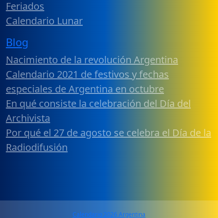
Feriados
Calendario Lunar
Blog
Nacimiento de la revolución Argentina
Calendario 2021 de festivos y fechas
especiales de Argentina en octubre
En qué consiste la celebración del Día del
Archivista
Por qué el 27 de agosto se celebra el Día de la
Radiodifusión
Calendario 2026 Argentina