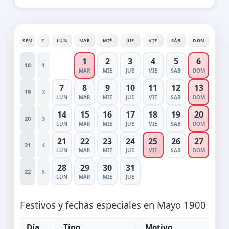
SEM
#
LUN
MAR
MIÉ
JUE
VIE
SÁB
DOM
1
2
3
4
5
6
18
1
MAR
MIE
JUE
VIE
SAB
DOM
7
8
9
10
11
12
13
19
2
LUN
MAR
MIE
JUE
VIE
SAB
DOM
14
15
16
17
18
19
20
20
3
LUN
MAR
MIE
JUE
VIE
SAB
DOM
21
22
23
24
25
26
27
21
4
LUN
MAR
MIE
JUE
VIE
SAB
DOM
28
29
30
31
22
5
LUN
MAR
MIE
JUE
Festivos y fechas especiales en Mayo 1900
Día
Tipo
Motivo