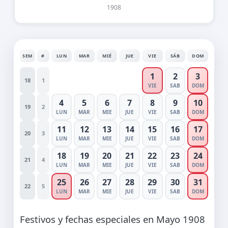
1908
SEM
#
LUN
MAR
MIÉ
JUE
VIE
SÁB
DOM
1
2
3
18
1
VIE
SAB
DOM
4
5
6
7
8
9
10
19
2
LUN
MAR
MIE
JUE
VIE
SAB
DOM
11
12
13
14
15
16
17
20
3
LUN
MAR
MIE
JUE
VIE
SAB
DOM
18
19
20
21
22
23
24
21
4
LUN
MAR
MIE
JUE
VIE
SAB
DOM
25
26
27
28
29
30
31
22
5
LUN
MAR
MIE
JUE
VIE
SAB
DOM
Festivos y fechas especiales en Mayo 1908