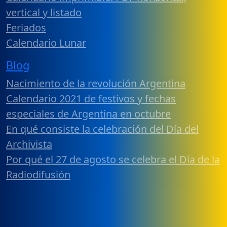
vertical y listado
Feriados
Calendario Lunar
Blog
Nacimiento de la revolución Argentina
Calendario 2021 de festivos y fechas
especiales de Argentina en octubre
En qué consiste la celebración del Día del
Archivista
Por qué el 27 de agosto se celebra el Día de la
Radiodifusión