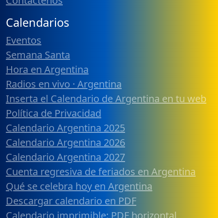
Contáctenos
Calendarios
Eventos
Semana Santa
Hora en Argentina
Radios en vivo · Argentina
Inserta el Calendario de Argentina en tu web
Política de Privacidad
Calendario Argentina 2025
Calendario Argentina 2026
Calendario Argentina 2027
Cuenta regresiva de feriados en Argentina
Qué se celebra hoy en Argentina
Descargar calendario en PDF
Calendario imprimible: PDF horizontal,