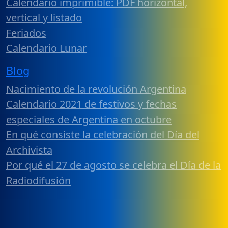
Calendario imprimible: PDF horizontal,
vertical y listado
Feriados
Calendario Lunar
Blog
Nacimiento de la revolución Argentina
Calendario 2021 de festivos y fechas
especiales de Argentina en octubre
En qué consiste la celebración del Día del
Archivista
Por qué el 27 de agosto se celebra el Día de la
Radiodifusión