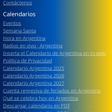
Contáctenos
Calendarios
Eventos
Semana Santa
Hora en Argentina
Radios en vivo · Argentina
Inserta el Calendario de Argentina en tu web
Política de Privacidad
Calendario Argentina 2025
Calendario Argentina 2026
Calendario Argentina 2027
Cuenta regresiva de feriados en Argentina
Qué se celebra hoy en Argentina
Descargar calendario en PDF