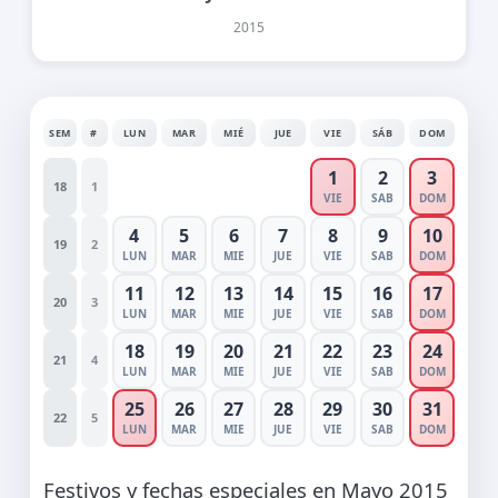
2015
SEM
#
LUN
MAR
MIÉ
JUE
VIE
SÁB
DOM
1
2
3
18
1
VIE
SAB
DOM
4
5
6
7
8
9
10
19
2
LUN
MAR
MIE
JUE
VIE
SAB
DOM
11
12
13
14
15
16
17
20
3
LUN
MAR
MIE
JUE
VIE
SAB
DOM
18
19
20
21
22
23
24
21
4
LUN
MAR
MIE
JUE
VIE
SAB
DOM
25
26
27
28
29
30
31
22
5
LUN
MAR
MIE
JUE
VIE
SAB
DOM
Festivos y fechas especiales en Mayo 2015