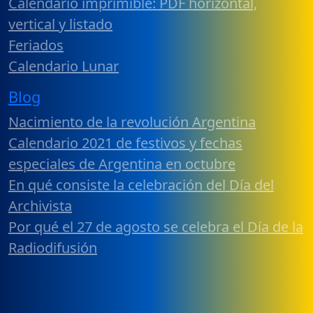
Calendario imprimible: PDF horizontal,
vertical y listado
Feriados
Calendario Lunar
Blog
Nacimiento de la revolución Argentina
Calendario 2021 de festivos y fechas
especiales de Argentina en octubre
En qué consiste la celebración del Día del
Archivista
Por qué el 27 de agosto se celebra el Día de la
Radiodifusión