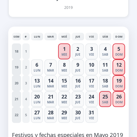
2019
SEM
#
LUN
MAR
MIÉ
JUE
VIE
SÁB
DOM
1
2
3
4
5
18
1
MIE
JUE
VIE
SAB
DOM
6
7
8
9
10
11
12
19
2
LUN
MAR
MIE
JUE
VIE
SAB
DOM
13
14
15
16
17
18
19
20
3
LUN
MAR
MIE
JUE
VIE
SAB
DOM
20
21
22
23
24
25
26
21
4
LUN
MAR
MIE
JUE
VIE
SAB
DOM
27
28
29
30
31
22
5
LUN
MAR
MIE
JUE
VIE
Festivos y fechas especiales en Mayo 2019