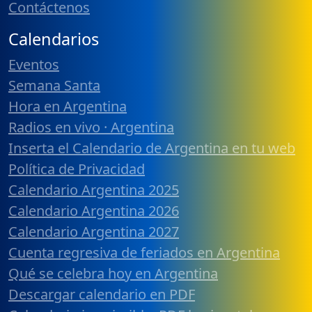
Contáctenos
Calendarios
Eventos
Semana Santa
Hora en Argentina
Radios en vivo · Argentina
Inserta el Calendario de Argentina en tu web
Política de Privacidad
Calendario Argentina 2025
Calendario Argentina 2026
Calendario Argentina 2027
Cuenta regresiva de feriados en Argentina
Qué se celebra hoy en Argentina
Descargar calendario en PDF