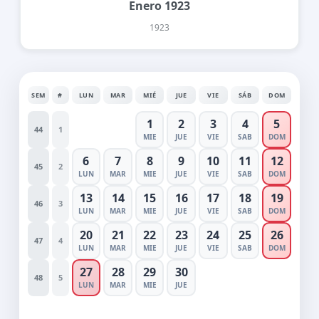
Enero 1923
1923
SEM
#
LUN
MAR
MIÉ
JUE
VIE
SÁB
DOM
1
2
3
4
5
44
1
MIE
JUE
VIE
SAB
DOM
6
7
8
9
10
11
12
45
2
LUN
MAR
MIE
JUE
VIE
SAB
DOM
13
14
15
16
17
18
19
46
3
LUN
MAR
MIE
JUE
VIE
SAB
DOM
20
21
22
23
24
25
26
47
4
LUN
MAR
MIE
JUE
VIE
SAB
DOM
27
28
29
30
48
5
LUN
MAR
MIE
JUE