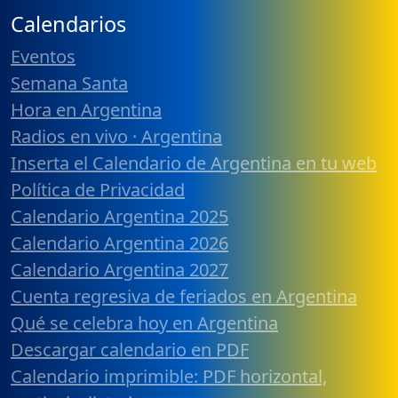
Calendarios
Eventos
Semana Santa
Hora en Argentina
Radios en vivo · Argentina
Inserta el Calendario de Argentina en tu web
Política de Privacidad
Calendario Argentina 2025
Calendario Argentina 2026
Calendario Argentina 2027
Cuenta regresiva de feriados en Argentina
Qué se celebra hoy en Argentina
Descargar calendario en PDF
Calendario imprimible: PDF horizontal,