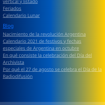
vertical y listado
Feriados
Calendario Lunar
Blog
Nacimiento de la revolución Argentina
Calendario 2021 de festivos y fechas
especiales de Argentina en octubre
En qué consiste la celebración del Día del
Archivista
Por qué el 27 de agosto se celebra el Día de la
Radiodifusión