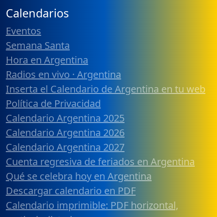
Calendarios
Eventos
Semana Santa
Hora en Argentina
Radios en vivo · Argentina
Inserta el Calendario de Argentina en tu web
Política de Privacidad
Calendario Argentina 2025
Calendario Argentina 2026
Calendario Argentina 2027
Cuenta regresiva de feriados en Argentina
Qué se celebra hoy en Argentina
Descargar calendario en PDF
Calendario imprimible: PDF horizontal,