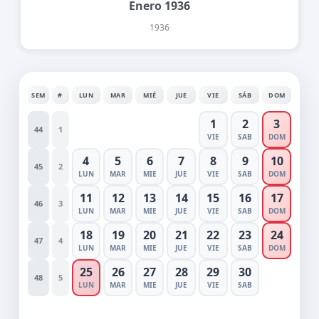
Enero 1936
1936
SEM
#
LUN
MAR
MIÉ
JUE
VIE
SÁB
DOM
1
2
3
44
1
VIE
SAB
DOM
4
5
6
7
8
9
10
45
2
LUN
MAR
MIE
JUE
VIE
SAB
DOM
11
12
13
14
15
16
17
46
3
LUN
MAR
MIE
JUE
VIE
SAB
DOM
18
19
20
21
22
23
24
47
4
LUN
MAR
MIE
JUE
VIE
SAB
DOM
25
26
27
28
29
30
48
5
LUN
MAR
MIE
JUE
VIE
SAB