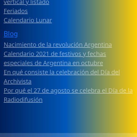
vertical y listado
Feriados
Calendario Lunar
Blog
Nacimiento de la revolución Argentina
Calendario 2021 de festivos y fechas
especiales de Argentina en octubre
En qué consiste la celebración del Día del
Archivista
Por qué el 27 de agosto se celebra el Día de la
Radiodifusión