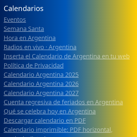
Calendarios
Eventos
Semana Santa
Hora en Argentina
Radios en vivo · Argentina
Inserta el Calendario de Argentina en tu web
Política de Privacidad
Calendario Argentina 2025
Calendario Argentina 2026
Calendario Argentina 2027
Cuenta regresiva de feriados en Argentina
Qué se celebra hoy en Argentina
Descargar calendario en PDF
Calendario imprimible: PDF horizontal,