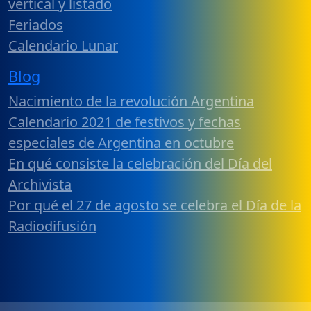
vertical y listado
Feriados
Calendario Lunar
Blog
Nacimiento de la revolución Argentina
Calendario 2021 de festivos y fechas
especiales de Argentina en octubre
En qué consiste la celebración del Día del
Archivista
Por qué el 27 de agosto se celebra el Día de la
Radiodifusión