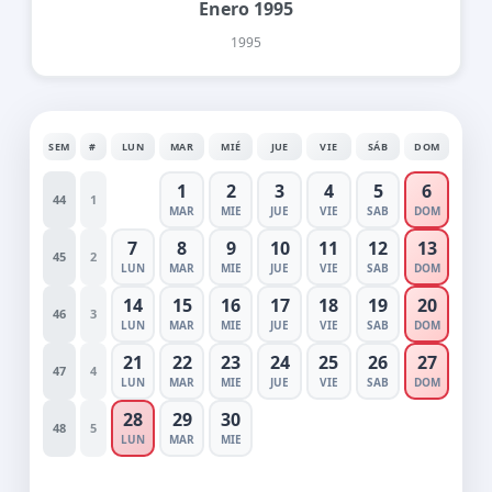
Enero 1995
1995
SEM
#
LUN
MAR
MIÉ
JUE
VIE
SÁB
DOM
1
2
3
4
5
6
44
1
MAR
MIE
JUE
VIE
SAB
DOM
7
8
9
10
11
12
13
45
2
LUN
MAR
MIE
JUE
VIE
SAB
DOM
14
15
16
17
18
19
20
46
3
LUN
MAR
MIE
JUE
VIE
SAB
DOM
21
22
23
24
25
26
27
47
4
LUN
MAR
MIE
JUE
VIE
SAB
DOM
28
29
30
48
5
LUN
MAR
MIE