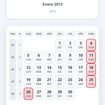
Enero 2013
2013
SEM
#
LUN
MAR
MIÉ
JUE
VIE
SÁB
DOM
1
2
3
4
44
1
JUE
VIE
SAB
DOM
5
6
7
8
9
10
11
45
2
LUN
MAR
MIE
JUE
VIE
SAB
DOM
12
13
14
15
16
17
18
46
3
LUN
MAR
MIE
JUE
VIE
SAB
DOM
19
20
21
22
23
24
25
47
4
LUN
MAR
MIE
JUE
VIE
SAB
DOM
26
27
28
29
30
48
5
LUN
MAR
MIE
JUE
VIE