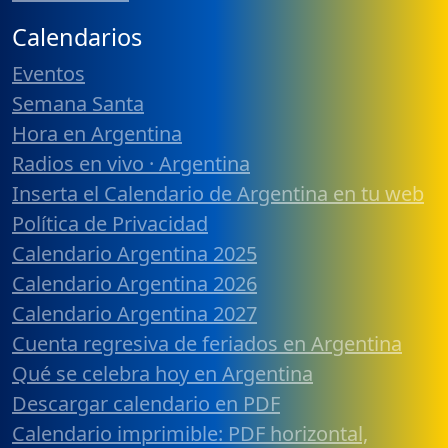
Calendarios
Eventos
Semana Santa
Hora en Argentina
Radios en vivo · Argentina
Inserta el Calendario de Argentina en tu web
Política de Privacidad
Calendario Argentina 2025
Calendario Argentina 2026
Calendario Argentina 2027
Cuenta regresiva de feriados en Argentina
Qué se celebra hoy en Argentina
Descargar calendario en PDF
Calendario imprimible: PDF horizontal,