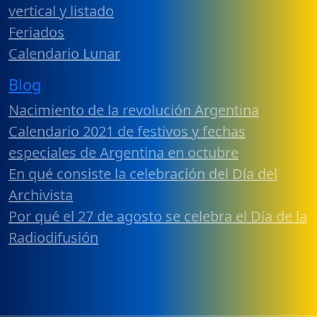
vertical y listado
Feriados
Calendario Lunar
Blog
Nacimiento de la revolución Argentina
Calendario 2021 de festivos y fechas
especiales de Argentina en octubre
En qué consiste la celebración del Día del
Archivista
Por qué el 27 de agosto se celebra el Día de la
Radiodifusión