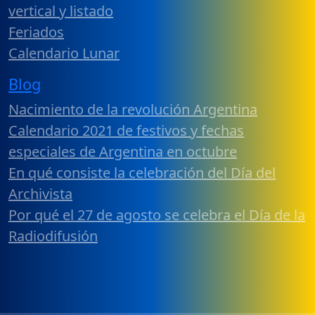
vertical y listado
Feriados
Calendario Lunar
Blog
Nacimiento de la revolución Argentina
Calendario 2021 de festivos y fechas
especiales de Argentina en octubre
En qué consiste la celebración del Día del
Archivista
Por qué el 27 de agosto se celebra el Día de la
Radiodifusión