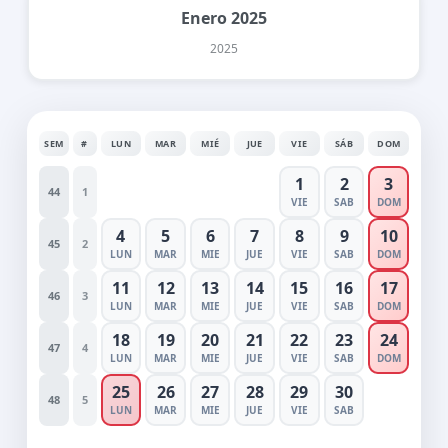
Enero 2025
2025
SEM
#
LUN
MAR
MIÉ
JUE
VIE
SÁB
DOM
1
2
3
44
1
VIE
SAB
DOM
4
5
6
7
8
9
10
45
2
LUN
MAR
MIE
JUE
VIE
SAB
DOM
11
12
13
14
15
16
17
46
3
LUN
MAR
MIE
JUE
VIE
SAB
DOM
18
19
20
21
22
23
24
47
4
LUN
MAR
MIE
JUE
VIE
SAB
DOM
25
26
27
28
29
30
48
5
LUN
MAR
MIE
JUE
VIE
SAB