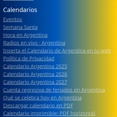
Calendarios
Eventos
Semana Santa
Hora en Argentina
Radios en vivo · Argentina
Inserta el Calendario de Argentina en tu web
Política de Privacidad
Calendario Argentina 2025
Calendario Argentina 2026
Calendario Argentina 2027
Cuenta regresiva de feriados en Argentina
Qué se celebra hoy en Argentina
Descargar calendario en PDF
Calendario imprimible: PDF horizontal,