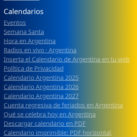
Calendarios
Eventos
Semana Santa
Hora en Argentina
Radios en vivo · Argentina
Inserta el Calendario de Argentina en tu web
Política de Privacidad
Calendario Argentina 2025
Calendario Argentina 2026
Calendario Argentina 2027
Cuenta regresiva de feriados en Argentina
Qué se celebra hoy en Argentina
Descargar calendario en PDF
Calendario imprimible: PDF horizontal,