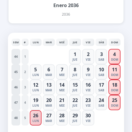
Enero 2036
2036
SEM
#
LUN
MAR
MIÉ
JUE
VIE
SÁB
DOM
1
2
3
4
44
1
JUE
VIE
SAB
DOM
5
6
7
8
9
10
11
45
2
LUN
MAR
MIE
JUE
VIE
SAB
DOM
12
13
14
15
16
17
18
46
3
LUN
MAR
MIE
JUE
VIE
SAB
DOM
19
20
21
22
23
24
25
47
4
LUN
MAR
MIE
JUE
VIE
SAB
DOM
26
27
28
29
30
48
5
LUN
MAR
MIE
JUE
VIE