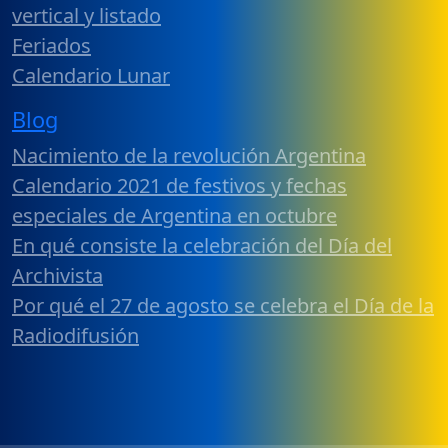
vertical y listado
Feriados
Calendario Lunar
Blog
Nacimiento de la revolución Argentina
Calendario 2021 de festivos y fechas
especiales de Argentina en octubre
En qué consiste la celebración del Día del
Archivista
Por qué el 27 de agosto se celebra el Día de la
Radiodifusión