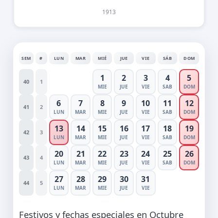
1913
SEM
#
LUN
MAR
MIÉ
JUE
VIE
SÁB
DOM
1
2
3
4
5
40
1
MIE
JUE
VIE
SAB
DOM
6
7
8
9
10
11
12
41
2
LUN
MAR
MIE
JUE
VIE
SAB
DOM
13
14
15
16
17
18
19
42
3
LUN
MAR
MIE
JUE
VIE
SAB
DOM
20
21
22
23
24
25
26
43
4
LUN
MAR
MIE
JUE
VIE
SAB
DOM
27
28
29
30
31
44
5
LUN
MAR
MIE
JUE
VIE
Festivos y fechas especiales en Octubre