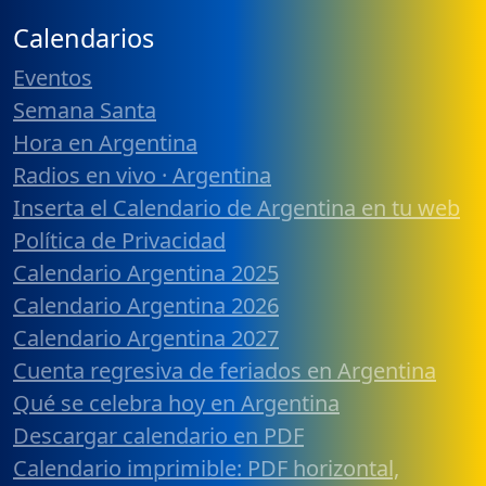
Calendarios
Eventos
Semana Santa
Hora en Argentina
Radios en vivo · Argentina
Inserta el Calendario de Argentina en tu web
Política de Privacidad
Calendario Argentina 2025
Calendario Argentina 2026
Calendario Argentina 2027
Cuenta regresiva de feriados en Argentina
Qué se celebra hoy en Argentina
Descargar calendario en PDF
Calendario imprimible: PDF horizontal,