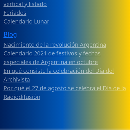
vertical y listado
Feriados
Calendario Lunar
Blog
Nacimiento de la revolución Argentina
Calendario 2021 de festivos y fechas
especiales de Argentina en octubre
En qué consiste la celebración del Día del
Archivista
Por qué el 27 de agosto se celebra el Día de la
Radiodifusión