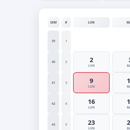
SEM
#
LUN
M
39
1
2
40
2
LUN
M
9
41
3
LUN
M
16
42
4
LUN
M
23
43
5
LUN
M