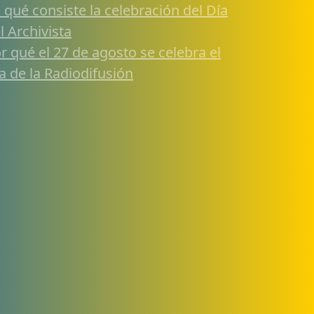
 qué consiste la celebración del Día
l Archivista
r qué el 27 de agosto se celebra el
a de la Radiodifusión