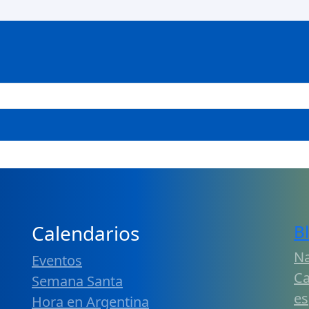
Calendarios
B
Na
Eventos
Ca
Semana Santa
es
Hora en Argentina