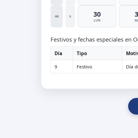
30
44
6
LUN
M
Festivos y fechas especiales en 
Día
Tipo
Moti
9
Festivo
Día d