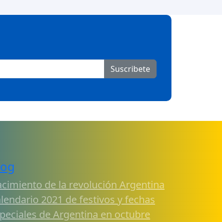
Suscribete
log
cimiento de la revolución Argentina
lendario 2021 de festivos y fechas
peciales de Argentina en octubre