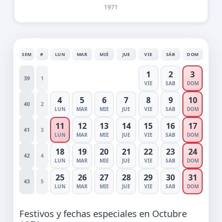
1971
SEM
#
LUN
MAR
MIÉ
JUE
VIE
SÁB
DOM
1
2
3
39
1
VIE
SAB
DOM
4
5
6
7
8
9
10
40
2
LUN
MAR
MIE
JUE
VIE
SAB
DOM
11
12
13
14
15
16
17
41
3
LUN
MAR
MIE
JUE
VIE
SAB
DOM
18
19
20
21
22
23
24
42
4
LUN
MAR
MIE
JUE
VIE
SAB
DOM
25
26
27
28
29
30
31
43
5
LUN
MAR
MIE
JUE
VIE
SAB
DOM
Festivos y fechas especiales en Octubre