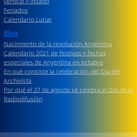
vertical y listado
Feriados
Calendario Lunar
Blog
Nacimiento de la revolución Argentina
Calendario 2021 de festivos y fechas
especiales de Argentina en octubre
En qué consiste la celebración del Día del
Archivista
Por qué el 27 de agosto se celebra el Día de la
Radiodifusión