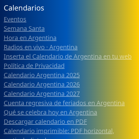
Calendarios
Eventos
Semana Santa
Hora en Argentina
Radios en vivo · Argentina
Inserta el Calendario de Argentina en tu web
Política de Privacidad
Calendario Argentina 2025
Calendario Argentina 2026
Calendario Argentina 2027
Cuenta regresiva de feriados en Argentina
Qué se celebra hoy en Argentina
Descargar calendario en PDF
Calendario imprimible: PDF horizontal,