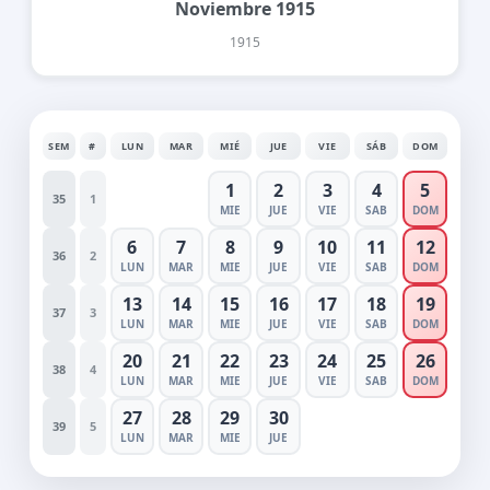
Noviembre 1915
1915
SEM
#
LUN
MAR
MIÉ
JUE
VIE
SÁB
DOM
1
2
3
4
5
35
1
MIE
JUE
VIE
SAB
DOM
6
7
8
9
10
11
12
36
2
LUN
MAR
MIE
JUE
VIE
SAB
DOM
13
14
15
16
17
18
19
37
3
LUN
MAR
MIE
JUE
VIE
SAB
DOM
20
21
22
23
24
25
26
38
4
LUN
MAR
MIE
JUE
VIE
SAB
DOM
27
28
29
30
39
5
LUN
MAR
MIE
JUE