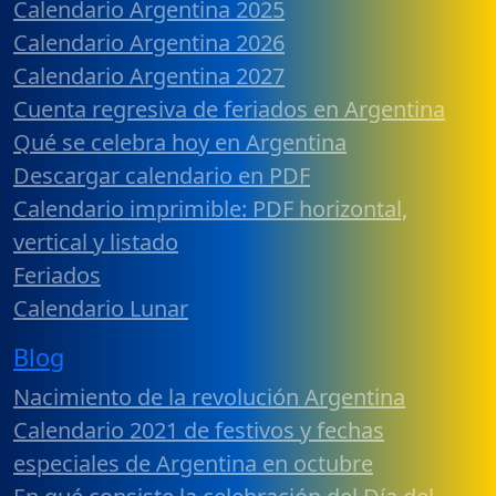
Calendario Argentina 2025
Calendario Argentina 2026
Calendario Argentina 2027
Cuenta regresiva de feriados en Argentina
Qué se celebra hoy en Argentina
Descargar calendario en PDF
Calendario imprimible: PDF horizontal,
vertical y listado
Feriados
Calendario Lunar
Blog
Nacimiento de la revolución Argentina
Calendario 2021 de festivos y fechas
especiales de Argentina en octubre