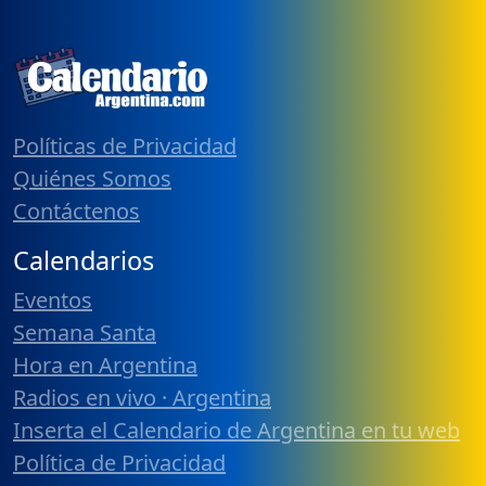
Políticas de Privacidad
Quiénes Somos
Contáctenos
Calendarios
Eventos
Semana Santa
Hora en Argentina
Radios en vivo · Argentina
Inserta el Calendario de Argentina en tu web
Política de Privacidad